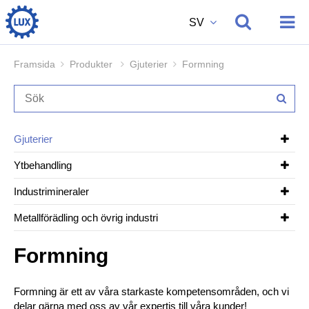
SV
Framsida
Produkter
Gjuterier
Formning
Produkter
Gjuterier
Om oss
Ytbehandling
Industrimineraler
Vi rekryterar
Metallförädling och övrig industri
Formning
Kontakt
Formning är ett av våra starkaste kompetensområden, och vi
delar gärna med oss av vår expertis till våra kunder!