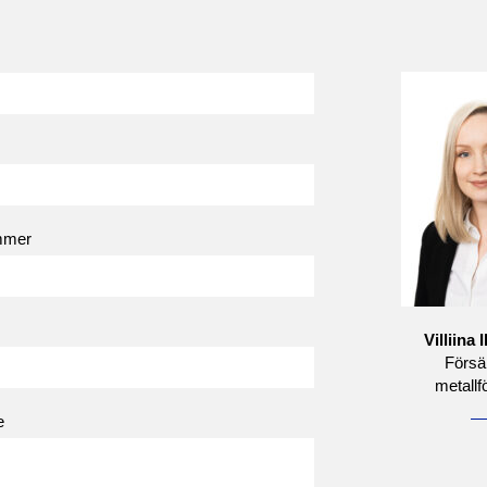
mmer
Villiina
Försäl
metallf
e