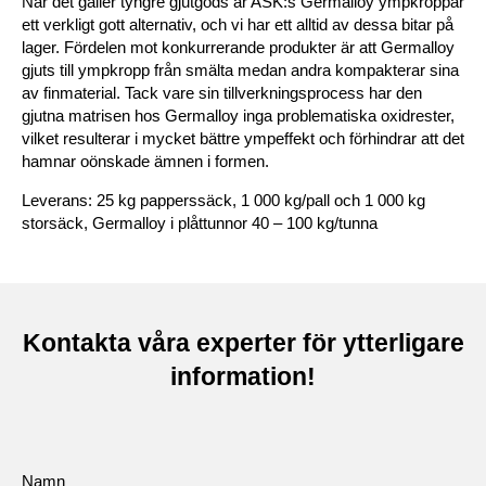
När det gäller tyngre gjutgods är ASK:s Germalloy ympkroppar
ett verkligt gott alternativ, och vi har ett alltid av dessa bitar på
lager. Fördelen mot konkurrerande produkter är att Germalloy
gjuts till ympkropp från smälta medan andra kompakterar sina
av finmaterial. Tack vare sin tillverkningsprocess har den
gjutna matrisen hos Germalloy inga problematiska oxidrester,
vilket resulterar i mycket bättre ympeffekt och förhindrar att det
hamnar oönskade ämnen i formen.
Leverans: 25 kg papperssäck, 1 000 kg/pall och 1 000 kg
storsäck, Germalloy i plåttunnor 40 – 100 kg/tunna
Kontakta våra experter för ytterligare
information!
Namn