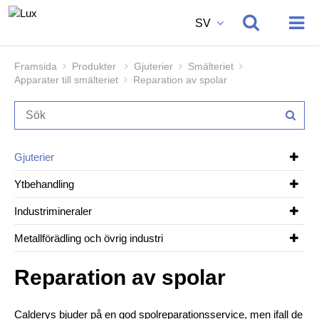
SV
Framsida
Produkter
Gjuterier
Smälteriet
Apparater till smälteriet
Reparation av spolar
Gjuterier
Ytbehandling
Industrimineraler
Metallförädling och övrig industri
Reparation av spolar
Calderys bjuder på en god spolreparationsservice, men ifall de