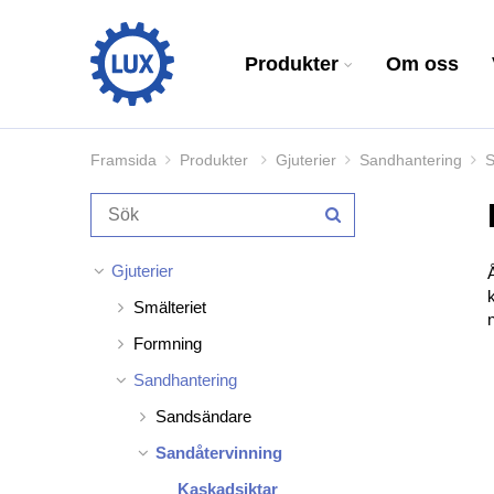
Produkter
Om oss
Framsida
Produkter
Gjuterier
Sandhantering
S
Gjuterier
Smälteriet
Formning
Sandhantering
Sandsändare
Sandåtervinning
Kaskadsiktar