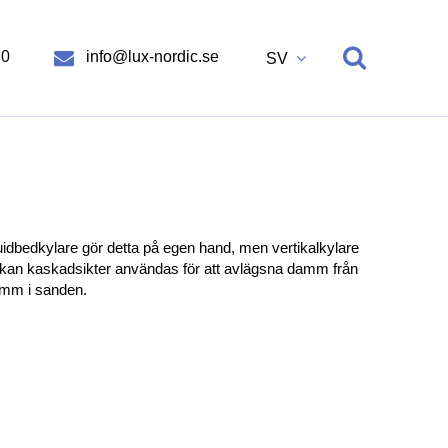
30
info@lux-nordic.se
SV
dbedkylare gör detta på egen hand, men vertikalkylare
 kan kaskadsikter användas för att avlägsna damm från
damm i sanden.