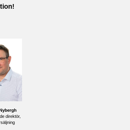
tion!
Nybergh
de direktör,
rsäljning