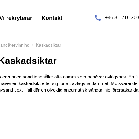
Vi rekryterar
Kontakt
+46 8 1216 20
andåtervinning
Kaskadsiktar
Kaskadsiktar
Återvunnen sand innehåller ofta damm som behöver avlägsnas. En flui
kräver en kaskadsikt efter sig för att avlägsna dammet. Motsvarande
nysand t.ex. i fall där en olycklig pneumatisk sändarlinje förorsakar 