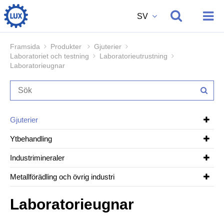
SV
Framsida
Produkter
Gjuterier
Laboratoriet och testning
Laboratorieutrustning
Produkter
Laboratorieugnar
Om oss
Gjuterier
Ytbehandling
Vi rekryterar
Industrimineraler
Metallförädling och övrig industri
Kontakt
Laboratorieugnar