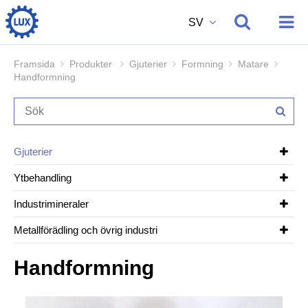
SV
Framsida
Produkter
Gjuterier
Formning
Matare
Handformning
Produkter
Om oss
Gjuterier
Ytbehandling
Vi rekryterar
Industrimineraler
Metallförädling och övrig industri
Kontakt
Handformning