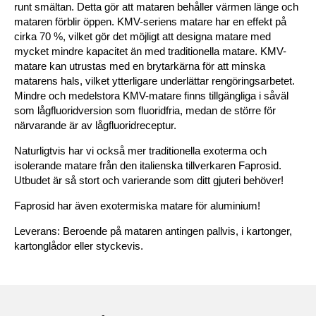
runt smältan. Detta gör att mataren behåller värmen länge och
mataren förblir öppen. KMV-seriens matare har en effekt på
cirka 70 %, vilket gör det möjligt att designa matare med
mycket mindre kapacitet än med traditionella matare. KMV-
matare kan utrustas med en brytarkärna för att minska
matarens hals, vilket ytterligare underlättar rengöringsarbetet.
Mindre och medelstora KMV-matare finns tillgängliga i såväl
som lågfluoridversion som fluoridfria, medan de större för
närvarande är av lågfluoridreceptur.
Naturligtvis har vi också mer traditionella exoterma och
isolerande matare från den italienska tillverkaren Faprosid.
Utbudet är så stort och varierande som ditt gjuteri behöver!
Faprosid har även exotermiska matare för aluminium!
Leverans: Beroende på mataren antingen pallvis, i kartonger,
kartonglådor eller styckevis.