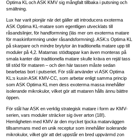
Optima KL och ASK KMV sig mångfalt tillbaka i putsning och
smältning.
Lux har varit pionjär när det gäller att introducera exoterma
ASK Optima KL-matare som egentligen utvecklats till
råsandslinjer, för handformning (läs mer om exoterma matare
för maskinformning under råsandsformning). ASK:s Optima KL
på skarpare och mindre brytytor än traditionella matare upp till
moduler på 4,2. Matarnas stödtappar kan även monteras på
smala kanter där traditionella matare skulle kräva en rejäl tass
till stöd för mataren – och den här tassen måste sedan
bearbetas bort i putseriet. För stål använder vi ASK Optima
KL:s kusin ASK KMV-CC, som arbetar enligt samma princip
som ASK Optima KL men dess exoterma massa innehåller
isolerande mikrokulor, vilket gör att mataren hålls ännu bättre
öppen.
För stål har ASK en verklig strategisk matare i form av KMV-
serien, vars moduler sträcker sig över arton (18!).
Hemligheten med KMV är den mycket tjocka matarväggen
tillsammans med en unik receptur som innehåller isolerande
mikrokulor, vilket gör att det uppstår en bred uppvärmd zon