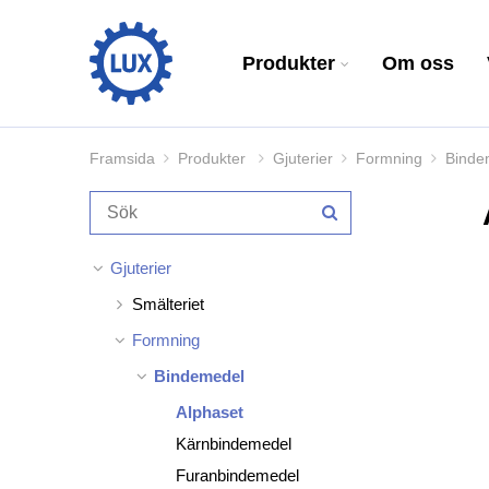
Produkter
Om oss
Framsida
Produkter
Gjuterier
Formning
Binde
Gjuterier
Smälteriet
Formning
Bindemedel
Alphaset
Kärnbindemedel
Furanbindemedel