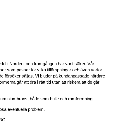
edel i Norden, och framgången har varit säker. Vår
tser som passar för vilka tillämpningar och även varför
nde försöker säljas. Vi bjuder på kundanpassade härdare
merna går att dra i rätt tid utan att riskera att de går
h aluminiumbrons, både som bulle och ramformning.
lösa eventuella problem.
IBC