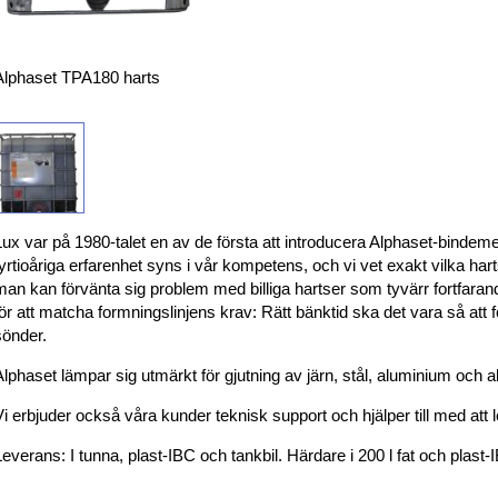
Alphaset TPA180 harts
Lux var på 1980-talet en av de första att introducera Alphaset-bindem
fyrtioåriga erfarenhet syns i vår kompetens, och vi vet exakt vilka har
man kan förvänta sig problem med billiga hartser som tyvärr fortfara
för att matcha formningslinjens krav: Rätt bänktid ska det vara så att for
sönder.
Alphaset lämpar sig utmärkt för gjutning av järn, stål, aluminium oc
Vi erbjuder också våra kunder teknisk support och hjälper till med att 
Leverans: I tunna, plast-IBC och tankbil. Härdare i 200 l fat och plast-