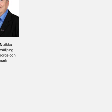
Nuikka
rsäljning
Norge och
mark