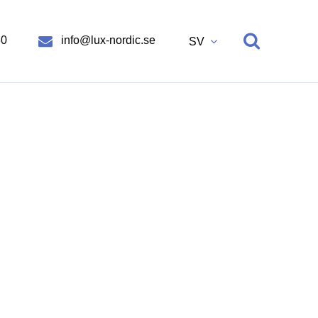
30
info@lux-nordic.se
SV