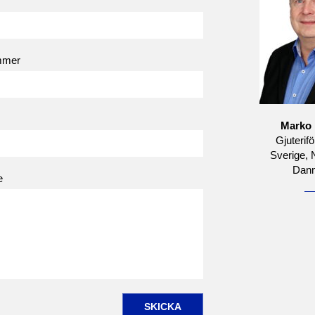
mmer
Marko 
Gjuterifö
Sverige, 
Dan
e
SKICKA